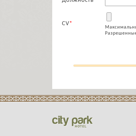
Должность
*
CV
*
Максимальны
Разрешенные т