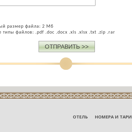
й размер файла: 2 Мб
ипы файлов: .pdf .doc .docx .xls .xlsx .txt .zip .rar
ОТПРАВИТЬ >>
ОТЕЛЬ
НОМЕРА И ТАР