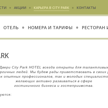
•
•
•
СТИ
АКЦИИ
КАРЬЕРА В CITY PARK
КОНТАКТЫ
•
•
ОТЕЛЬ
НОМЕРА И ТАРИФЫ
РЕСТОРАН 
ARK
Двери City Park HOTEL всегда открыты для талантливы
ергичных людей. Мы будем рады приветствовать в своих 
ак опытных профессионалов, так и молодых специалисто
желающих активно развиваться в сфере
гостиничного бизнеса и гостеприимства.
уются: