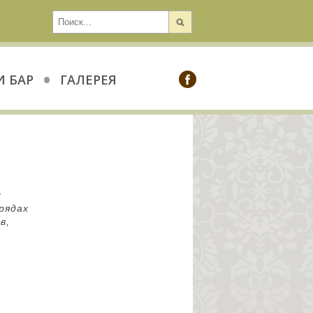
•
И БАР
ГАЛЕРЕЯ
х
рядах
в,