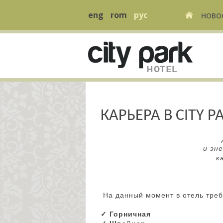
eng
rom
рус
НОВО
КАРЬЕРА В CITY P
и эн
к
На данный момент в отель треб
✓ Горничная