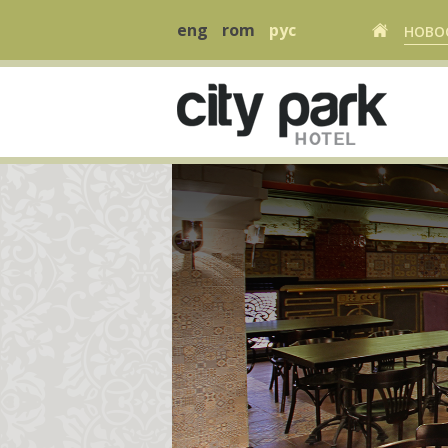
eng
rom
рус
НОВО