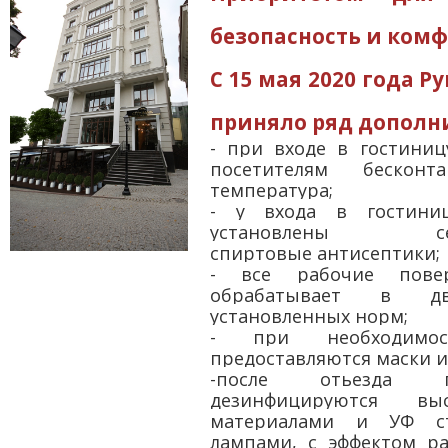
безопасность и комф
С 15 мая 2020 года Р
приняло ряд дополн
- при входе в гостиниц
посетителям бесконт
температура;
- у входа в гостини
установлены серт
спиртовые антисептики;
- все рабочие повер
обрабатывает в 
установленных норм;
- при необходимост
предоставляются маски и
-после отьезда г
дезинфицируются выс
материалами и УФ ст
лампами, с эффектом ра